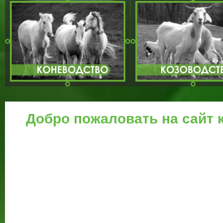
Добро пожаловать на сайт
BARLOS AGRO кормовые экструдеры грануляторы дробилк
аппараты в Ташкенте в Узбекистане