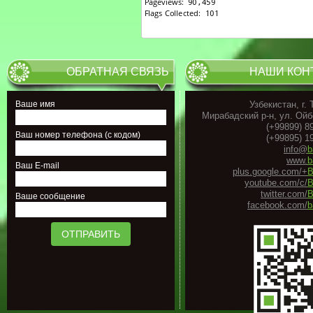
ОБРАТНАЯ СВЯЗЬ
НАШИ КОН
Ваше имя
Узбекистан, г.
Мирабадский р-н, ул. Ойб
(+99899) 8
Ваш номер телефона (с кодом)
(+99895) 1
info@
b
www.
b
Ваш E-mail
plus.google.com/+
B
youtube.com/c/
B
twitter.com/
B
Ваше сообщение
facebook.com/
b
ОТПРАВИТЬ